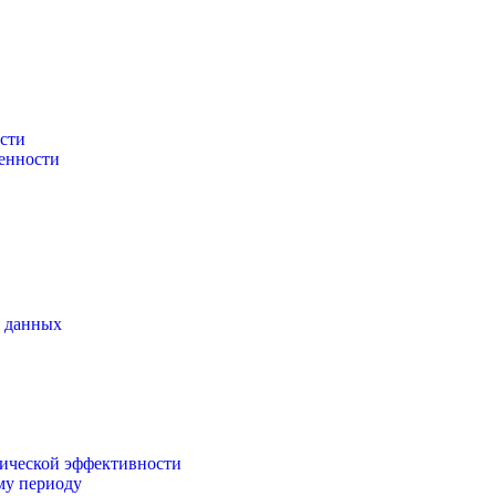
сти
енности
х данных
ической эффективности
му периоду